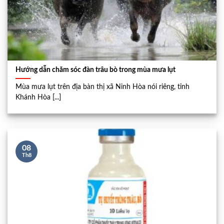
Hướng dẫn chăm sóc đàn trâu bò trong mùa mưa lụt
Mùa mưa lụt trên địa bàn thị xã Ninh Hòa nói riêng, tỉnh
Khánh Hòa [...]
08
Th8