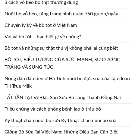
3 cách vỗ béo bò thịt thường dùng
Nuôi bò vỗ béo, tăng trọng bình quân 750 g/con/ngày
Chuyện ly kỳ về bò tót ở Việt Nam
Voi và bò tót – bạn biết gì về chúng?
Bò tót và những sự thật thú vị không phải ai cũng biết
BÒ TÓT, BIỂU TƯỢNG CỦA SỨC MẠNH, SỰ CƯỜNG
TRÁNG VÀ SUNG TÚC
Nông dân đầu tiên ở Hà Tĩnh nuôi bò đực sữa của Tập đoàn
TH True Milk
TẤT TẦN TẬT Về Đặc Sản Sữa Bò Long Thành Đồng Nai
Triệu chứng và cách phòng bệnh lao ở trâu bò
Kỹ thuật chăn nuôi bò sữa Kỹ thuật chăn nuôi bò sữa
Giống Bò Sữa Tại Việt Nam: Những Điều Bạn Cần Biết