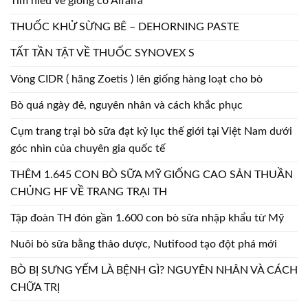
Tìm hiểu về giống cỏ Alfalfa
THUỐC KHỬ SỪNG BÊ – DEHORNING PASTE
TẤT TẦN TẬT VỀ THUỐC SYNOVEX S
Vòng CIDR ( hãng Zoetis ) lên giống hàng loạt cho bò
Bò quá ngày đẻ, nguyên nhân và cách khắc phục
Cụm trang trại bò sữa đạt kỷ lục thế giới tại Việt Nam dưới
góc nhìn của chuyên gia quốc tế
THÊM 1.645 CON BÒ SỮA MỸ GIỐNG CAO SẢN THUẦN
CHỦNG HF VỀ TRANG TRẠI TH
Tập đoàn TH đón gần 1.600 con bò sữa nhập khẩu từ Mỹ
Nuôi bò sữa bằng thảo dược, Nutifood tạo đột phá mới
BÒ BỊ SƯNG YẾM LÀ BỆNH GÌ? NGUYÊN NHÂN VÀ CÁCH
CHỮA TRỊ