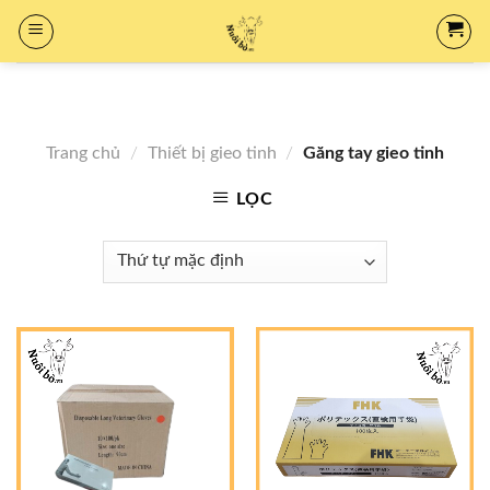
Skip
to
content
Trang chủ
/
Thiết bị gieo tinh
/
Găng tay gieo tinh
LỌC