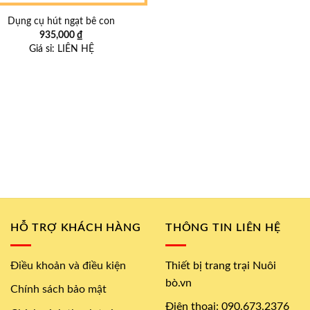
Dụng cụ hút ngạt bê con
935,000
₫
Giá sỉ:
LIÊN HỆ
HỖ TRỢ KHÁCH HÀNG
THÔNG TIN LIÊN HỆ
Điều khoản và điều kiện
Thiết bị trang trại Nuôi
bò.vn
Chính sách bảo mật
Điện thoại: 090.673.2376