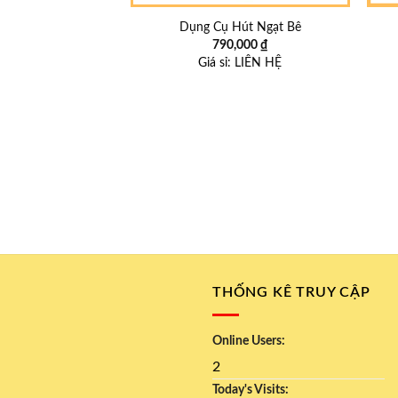
Dụng Cụ Hút Ngạt Bê
790,000
₫
Giá sỉ:
LIÊN HỆ
THỐNG KÊ TRUY CẬP
Online Users:
2
Today's Visits: