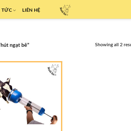
N TỨC
LIÊN HỆ
hút ngạt bê”
Showing all 2 res