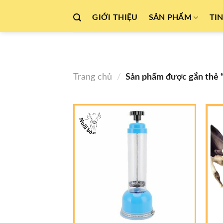
Skip
GIỚI THIỆU
SẢN PHẨM
TI
to
content
Trang chủ
/
Sản phẩm được gắn thẻ “